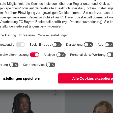
Schweiz
Möchtest du im Store
bleiben?
Schweiz
Ja,
, um dorthin zu liefern!
Weltweit
Nein,
, um dorthin zu liefern!
fallen