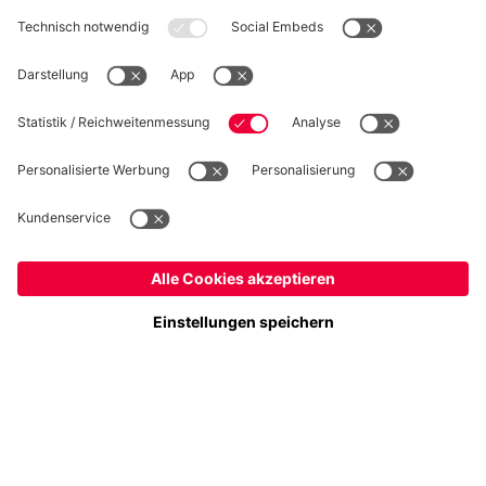
WIDERRUF
Datenschutz
Cookie Details
Schweiz
Möchtest du im Store
bleiben?
Preise inkl. Steuern und Abgaben
Schweiz
Ja,
, um dorthin zu liefern!
© FC Bayern München AG
Weltweit
FC Bayern München AG, Säbener Str. 51-57, 81547 München
Nein,
, um dorthin zu liefern!
IN DEN WARENKORB