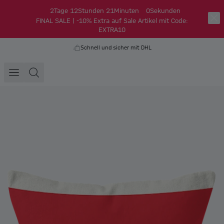
2
Tage
12
Stunden
21
Minuten
0
Sekunden
FINAL SALE | -10% Extra auf Sale Artikel mit Code:
EXTRA10
Schnell und sicher mit DHL