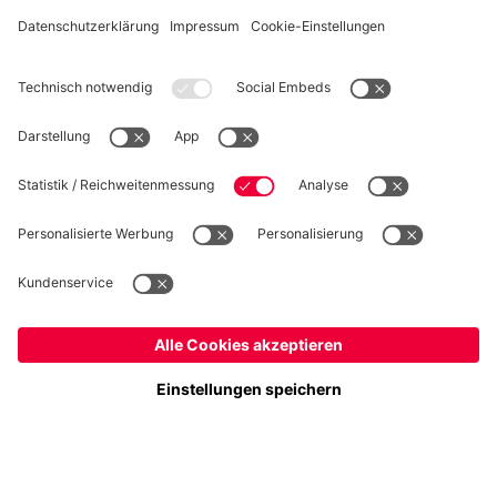
WIDERRUF
Datenschutz
Cookie Details
Schweiz
Möchtest du im Store
bleiben?
Preise inkl. Steuern und Abgaben
Schweiz
Ja,
, um dorthin zu liefern!
© FC Bayern München AG
Weltweit
FC Bayern München AG, Säbener Str. 51-57, 81547 München
Nein,
, um dorthin zu liefern!
IN DEN WARENKORB