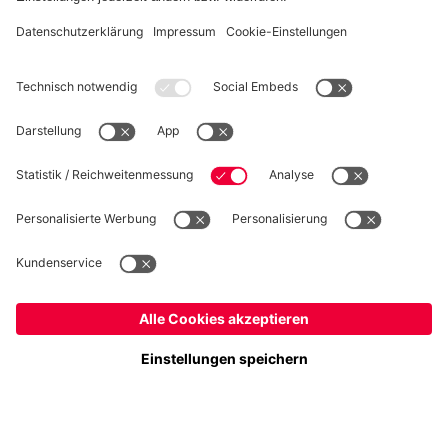
WIDERRUF
Datenschutz
Cookie Details
Schweiz
Möchtest du im Store
bleiben?
Preise inkl. Steuern und Abgaben
Schweiz
Ja,
, um dorthin zu liefern!
© FC Bayern München AG
Weltweit
FC Bayern München AG, Säbener Str. 51-57, 81547 München
Nein,
, um dorthin zu liefern!
IN DEN WARENKORB