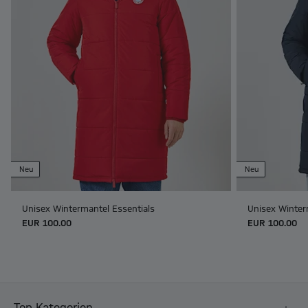
Neu
Neu
Unisex Wintermantel Essentials
Unisex Winter
EUR 100.00
EUR 100.00
Top Kategorien