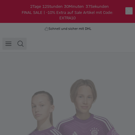
2
Tage
12
Stunden
30
Minuten
37
Sekunden
FINAL SALE | -10% Extra auf Sale Artikel mit Code:
EXTRA10
Schnell und sicher mit DHL