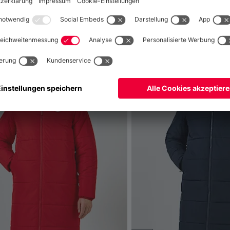
fallen
Weltweit
Nein,
, um dorthin zu liefern!