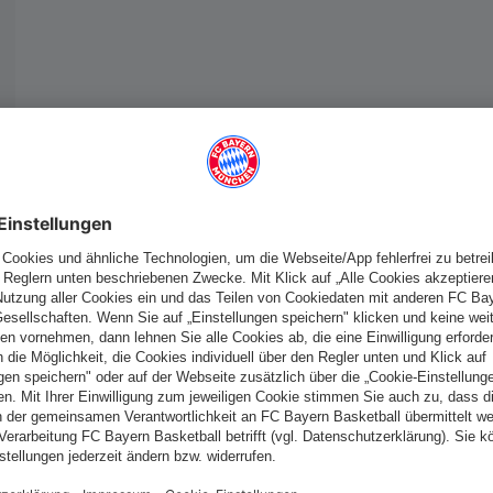
Schweiz
Möchtest du im Store
bleiben?
Schweiz
Ja,
, um dorthin zu liefern!