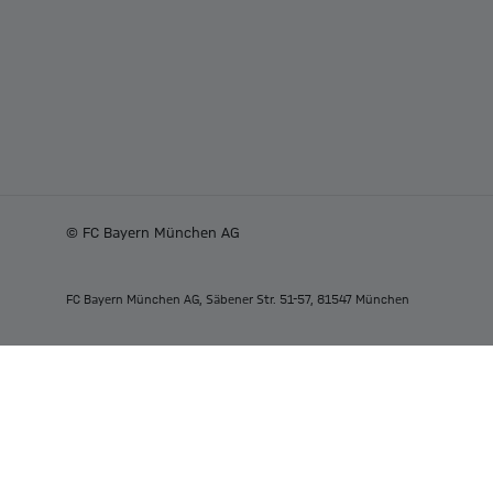
© FC Bayern München AG
FC Bayern München AG, Säbener Str. 51-57, 81547 München