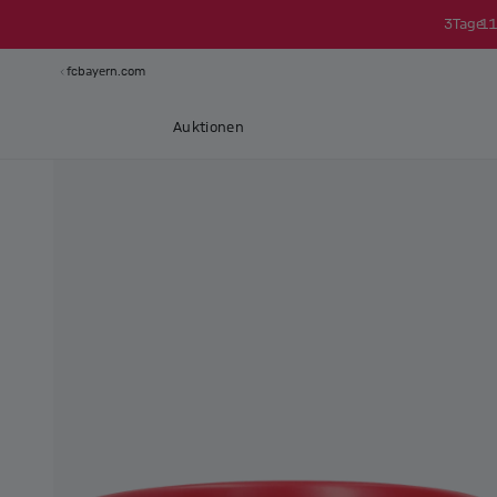
3
Tage
11
fcbayern.com
Auktionen