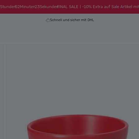
Stunden
52
Minuten
22
Sekunden
FINAL SALE | -10% Extra auf Sale Artikel mi
Schnell und sicher mit DHL