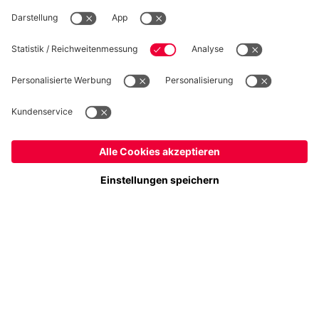
WIDERRUF
Datenschutz
Cookie Details
Schweiz
Möchtest du im Store
bleiben?
Preise inkl. Steuern und Abgaben
Schweiz
Ja,
, um dorthin zu liefern!
© FC Bayern München AG
Weltweit
FC Bayern München AG, Säbener Str. 51-57, 81547 München
Nein,
, um dorthin zu liefern!
IN DEN WARENKORB