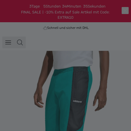
3
Tage
5
Stunden
34
Minuten
35
Sekunden
FINAL SALE | -10% Extra auf Sale Artikel mit Code:
EXTRA10
Schnell und sicher mit DHL