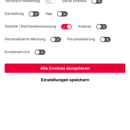
WIDERRUF
Datenschutz
Cookie Details
Schweiz
Möchtest du im Store
bleiben?
Preise inkl. Steuern und Abgaben
Schweiz
Ja,
, um dorthin zu liefern!
© FC Bayern München AG
Weltweit
FC Bayern München AG, Säbener Str. 51-57, 81547 München
Nein,
, um dorthin zu liefern!
IN DEN WARENKORB