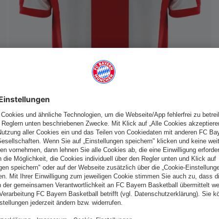
Schweiz
Möchtest du im Store
bleiben?
Schweiz
Ja,
, um dorthin zu liefern!