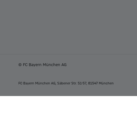
© FC Bayern München AG
FC Bayern München AG, Säbener Str. 51-57, 81547 München