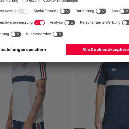
fallen
Weltweit
Nein,
, um dorthin zu liefern!