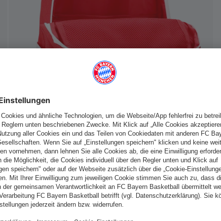
Schweiz
Möchtest du im Store
bleiben?
Schweiz
Ja,
, um dorthin zu liefern!