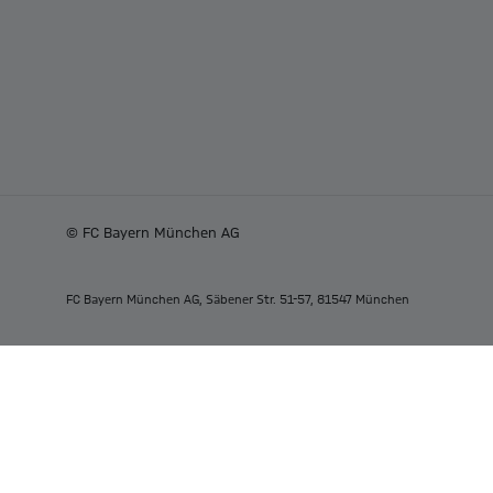
© FC Bayern München AG
FC Bayern München AG, Säbener Str. 51-57, 81547 München