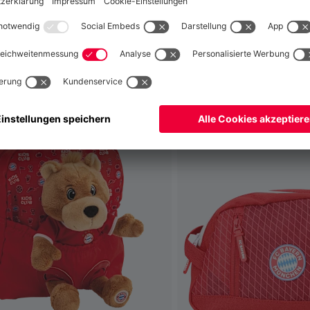
fallen
Weltweit
Nein,
, um dorthin zu liefern!