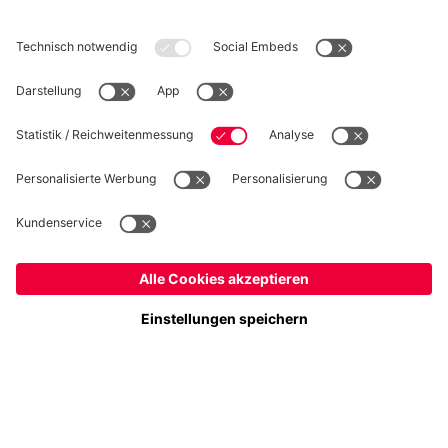
WIDERRUF
Datenschutz
Cookie Details
Schweiz
Möchtest du im Store
bleiben?
Preise inkl. Steuern und Abgaben
Schweiz
Ja,
, um dorthin zu liefern!
© FC Bayern München AG
Weltweit
FC Bayern München AG, Säbener Str. 51-57, 81547 München
Nein,
, um dorthin zu liefern!
IN DEN WARENKORB