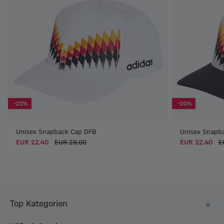
-20%
-20%
Unisex Snapback Cap DFB
Unisex Snapb
EUR 22.40
EUR 28.00
EUR 22.40
E
Top Kategorien