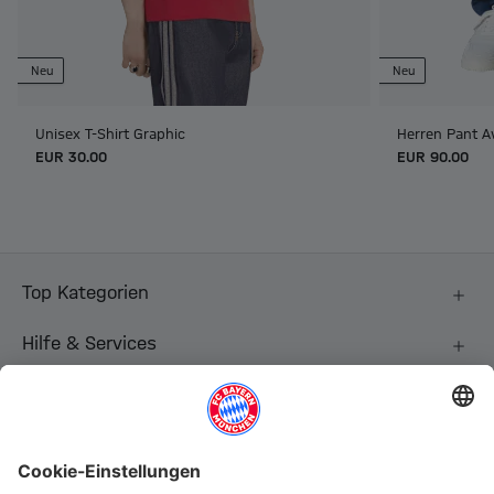
Neu
Neu
Unisex T-Shirt Graphic
Herren Pant 
EUR 30.00
EUR 90.00
Top Kategorien
Hilfe & Services
Weitere Kategorien