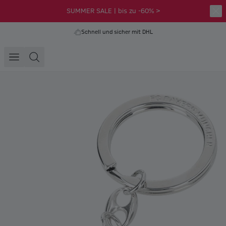
SUMMER SALE | bis zu -60% >
Schnell und sicher mit DHL