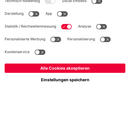
WIDERRUF
Datenschutz
Cookie Details
Schweiz
Möchtest du im Store
bleiben?
Preise inkl. Steuern und Abgaben
Schweiz
Ja,
, um dorthin zu liefern!
© FC Bayern München AG
Weltweit
FC Bayern München AG, Säbener Str. 51-57, 81547 München
Nein,
, um dorthin zu liefern!
IN DEN WARENKORB