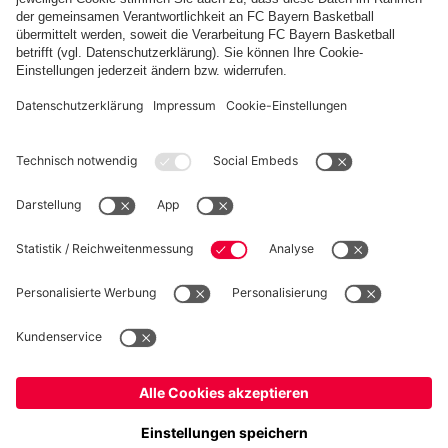
FC Bayern Store App
WIDERRUF
Datenschutz
Cookie Details
Schweiz
Möchtest du im Store
bleiben?
Preise inkl. Steuern und Abgaben
Schweiz
Ja,
, um dorthin zu liefern!
© FC Bayern München AG
Weltweit
FC Bayern München AG, Säbener Str. 51-57, 81547 München
Nein,
, um dorthin zu liefern!