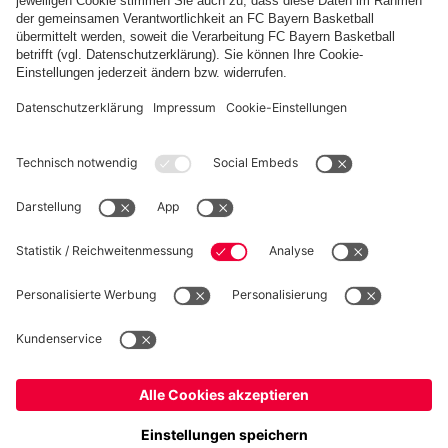
FC Bayern Store App
WIDERRUF
Datenschutz
Cookie Details
Schweiz
Möchtest du im Store
bleiben?
Preise inkl. Steuern und Abgaben
Schweiz
Ja,
, um dorthin zu liefern!
© FC Bayern München AG
Weltweit
FC Bayern München AG, Säbener Str. 51-57, 81547 München
Nein,
, um dorthin zu liefern!