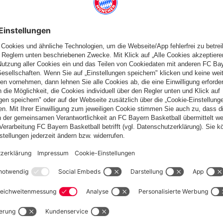
fallen
Schweiz
Möchtest du im Store
bleiben?
Schweiz
Ja,
, um dorthin zu liefern!
Weltweit
Nein,
, um dorthin zu liefern!