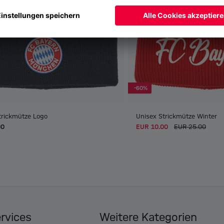
-60%
trickmütze Logo
Unisex Strickmütze Winter
00
EUR 10.00
EUR 25.00
ervices
Weitere Kategorien