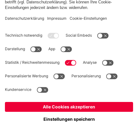
WIDERRUF
Datenschutz
Cookie Details
Schweiz
Möchtest du im Store
bleiben?
Preise inkl. Steuern und Abgaben
Schweiz
Ja,
, um dorthin zu liefern!
© FC Bayern München AG
Weltweit
FC Bayern München AG, Säbener Str. 51-57, 81547 München
Nein,
, um dorthin zu liefern!