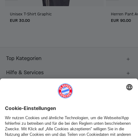
Unisex T-Shirt Graphic
Herren Pant 
EUR 30.00
EUR 90.00
Top Kategorien
Hilfe & Services
Weitere Kategorien
Folge uns