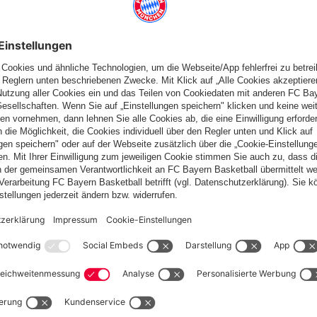
fallen
Schweiz
Möchtest du im Store
bleiben?
Schweiz
Ja,
, um dorthin zu liefern!
Weltweit
Nein,
, um dorthin zu liefern!