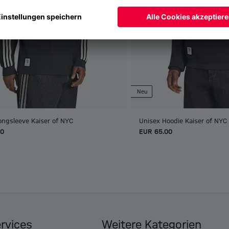
Neu
ongsleeve Kaiser of NYC
Unisex Hoodie Kaiser of NYC
00
EUR 65.00
ervices
Weitere Kategorien