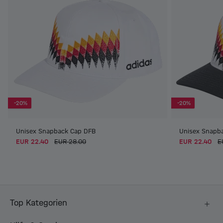
-20%
-20%
Unisex Snapback Cap DFB
Unisex Snapb
EUR 22.40
EUR 28.00
EUR 22.40
E
Top Kategorien