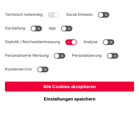
WIDERRUF
Datenschutz
Cookie Details
Schweiz
Möchtest du im Store
bleiben?
Preise inkl. Steuern und Abgaben
Schweiz
Ja,
, um dorthin zu liefern!
© FC Bayern München AG
Weltweit
FC Bayern München AG, Säbener Str. 51-57, 81547 München
Nein,
, um dorthin zu liefern!
IN DEN WARENKORB