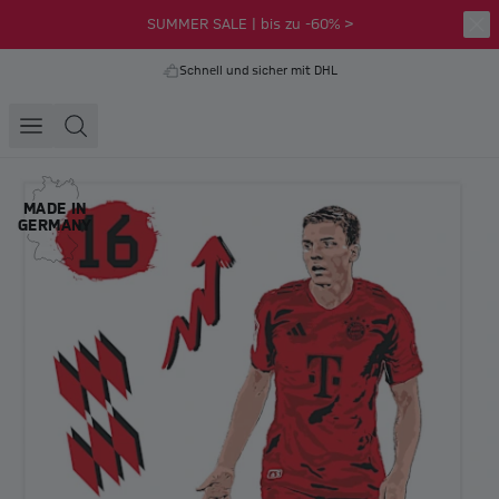
SUMMER SALE | bis zu -60% >
Schnell und sicher mit DHL
MADE IN
GERMANY