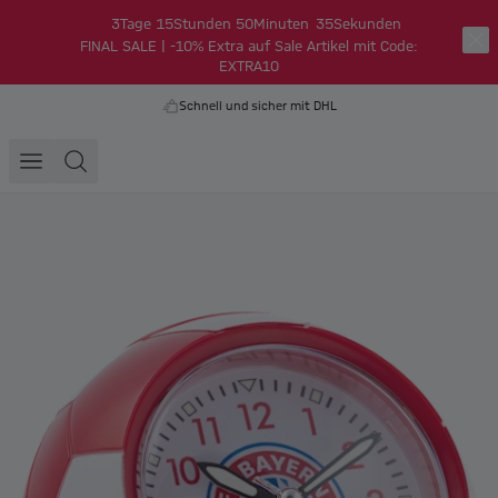
3
Tage
15
Stunden
50
Minuten
34
Sekunden
FINAL SALE | -10% Extra auf Sale Artikel mit Code:
EXTRA10
Schnell und sicher mit DHL