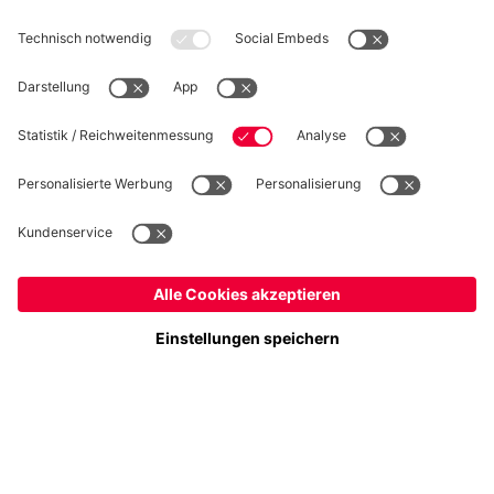
WIDERRUF
Datenschutz
Cookie Details
Schweiz
Möchtest du im Store
bleiben?
Preise inkl. Steuern und Abgaben
Schweiz
Ja,
, um dorthin zu liefern!
© FC Bayern München AG
Weltweit
FC Bayern München AG, Säbener Str. 51-57, 81547 München
Nein,
, um dorthin zu liefern!
IN DEN WARENKORB