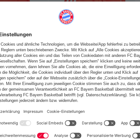
fallen
Schweiz
Möchtest du im Store
bleiben?
Schweiz
Ja,
, um dorthin zu liefern!
Weltweit
Nein,
, um dorthin zu liefern!