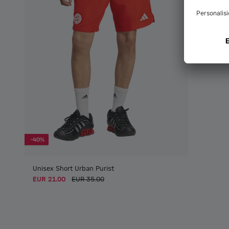
-40%
Unisex Short Urban Purist
EUR 21.00
EUR 35.00