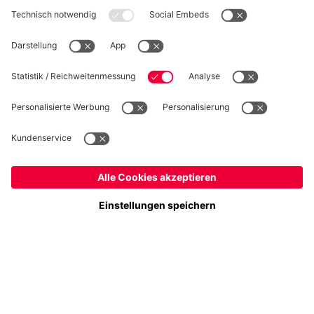
WIDERRUF
Datenschutz
Cookie Details
Schweiz
Möchtest du im Store
bleiben?
Preise inkl. Steuern und Abgaben
Schweiz
Ja,
, um dorthin zu liefern!
© FC Bayern München AG
Weltweit
FC Bayern München AG, Säbener Str. 51-57, 81547 München
Nein,
, um dorthin zu liefern!
IN DEN WARENKORB