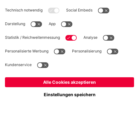
WIDERRUF
Datenschutz
Cookie Details
Schweiz
Möchtest du im Store
bleiben?
Preise inkl. Steuern und Abgaben
Schweiz
Ja,
, um dorthin zu liefern!
© FC Bayern München AG
Weltweit
FC Bayern München AG, Säbener Str. 51-57, 81547 München
Nein,
, um dorthin zu liefern!
IN DEN WARENKORB