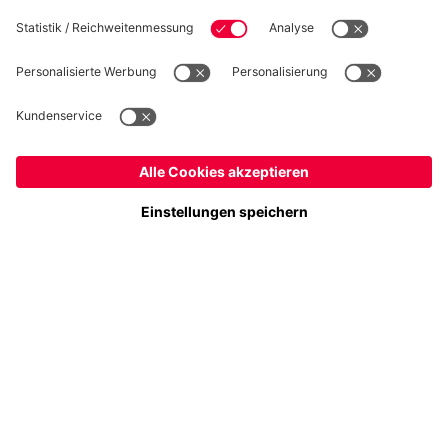
Folge uns
Schweiz
Möchtest du im Store
bleiben?
Zahlung & Lieferung
Schweiz
Ja,
, um dorthin zu liefern!
Weltweit
Nein,
, um dorthin zu liefern!
FC Bayern Store App
WIDERRUF