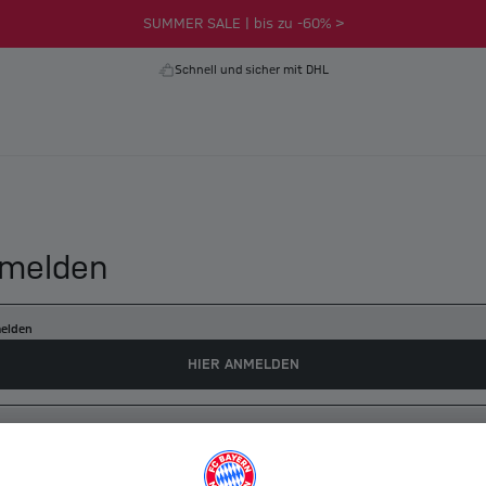
SUMMER SALE | bis zu -60% >
Schnell und sicher mit DHL
melden
elden
HIER ANMELDEN
es myFCBAYERN Konto erstellen