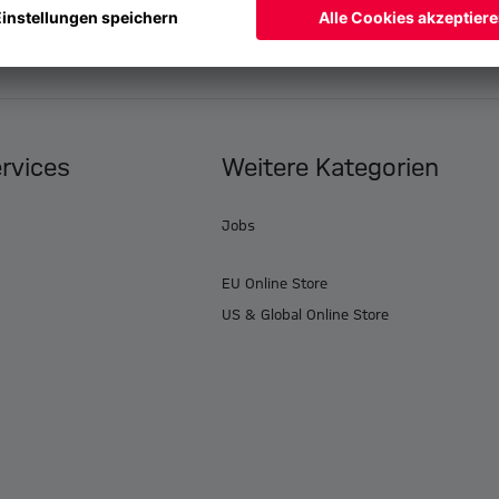
ervices
Weitere Kategorien
Jobs
EU Online Store
US & Global Online Store