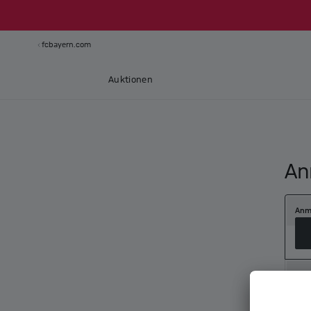
fcbayern.com
Auktionen
An
Anm
Neu