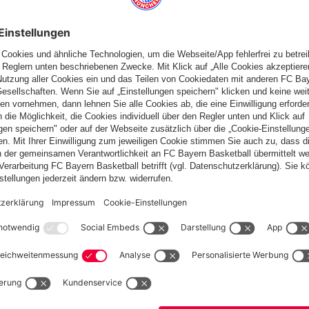
Schweiz
Möchtest du im Store
bleiben?
Schweiz
Ja,
, um dorthin zu liefern!
Weltweit
Nein,
, um dorthin zu liefern!