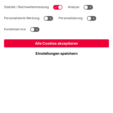
Folge uns
Schweiz
Möchtest du im Store
bleiben?
Zahlung & Lieferung
Schweiz
Ja,
, um dorthin zu liefern!
Weltweit
Nein,
, um dorthin zu liefern!
FC Bayern Store App
WIDERRUF