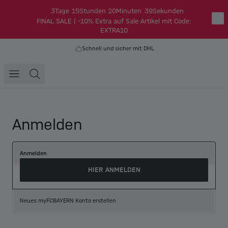
3
Tage
15
Stunden
20
Minuten
39
Sekunden
FINAL SALE | -10% Extra auf Sale Artikel mit Code:
EXTRA10
Schnell und sicher mit DHL
Anmelden
Anmelden
HIER ANMELDEN
Neues myFCBAYERN Konto erstellen