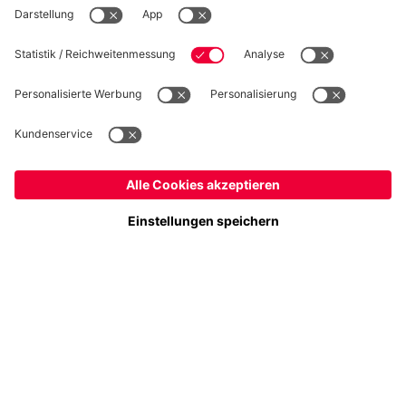
Folge uns
Schweiz
Möchtest du im Store
bleiben?
Zahlung & Lieferung
Schweiz
Ja,
, um dorthin zu liefern!
Weltweit
Nein,
, um dorthin zu liefern!
FC Bayern Store App