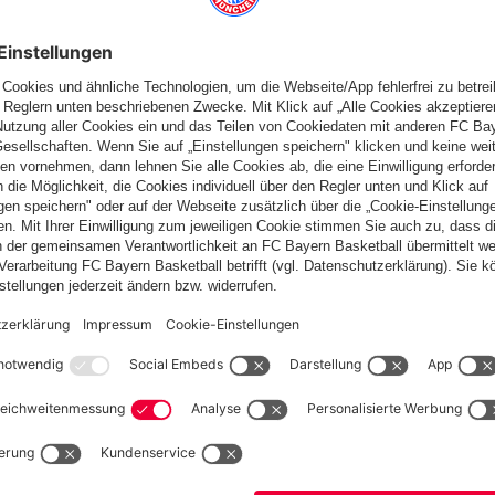
Schweiz
Möchtest du im Store
bleiben?
Schweiz
Ja,
, um dorthin zu liefern!
Weltweit
Nein,
, um dorthin zu liefern!