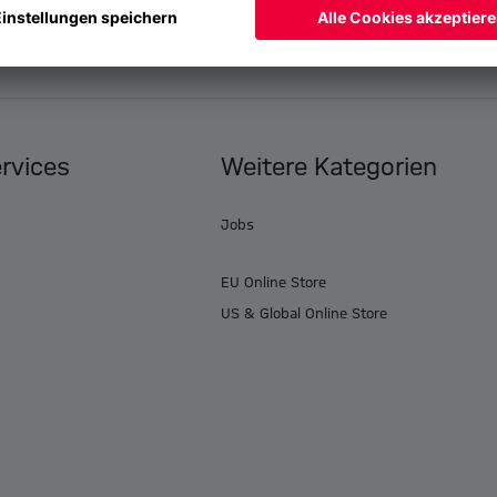
ervices
Weitere Kategorien
Jobs
EU Online Store
US & Global Online Store