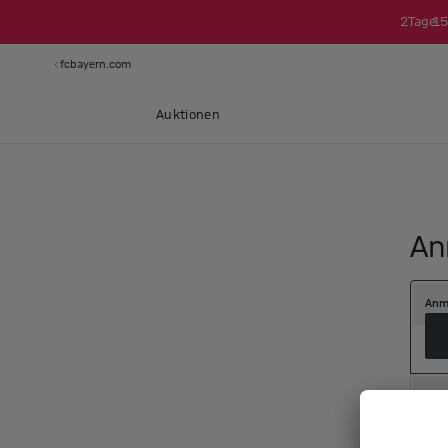
2
Tage
15
fcbayern.com
Auktionen
An
Anm
Neu