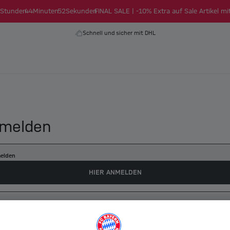
Stunden
44
Minuten
52
Sekunden
FINAL SALE | -10% Extra auf Sale Artikel mi
Schnell und sicher mit DHL
melden
elden
HIER ANMELDEN
es myFCBAYERN Konto erstellen