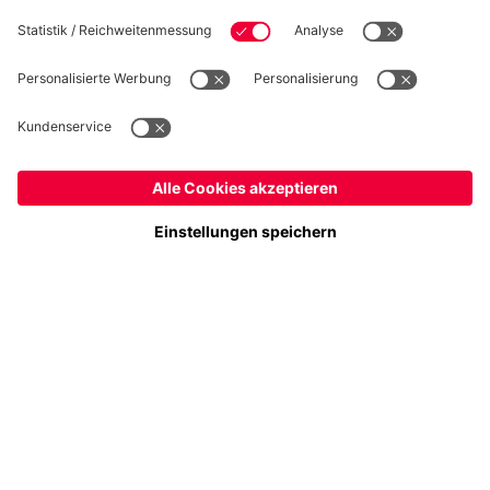
Folge uns
Schweiz
Möchtest du im Store
bleiben?
Zahlung & Lieferung
Schweiz
Ja,
, um dorthin zu liefern!
Weltweit
Nein,
, um dorthin zu liefern!
FC Bayern Store App
WIDERRUF