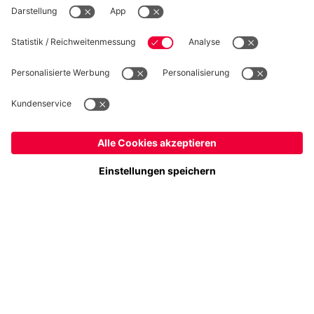
Folge uns
Schweiz
Möchtest du im Store
bleiben?
Zahlung & Lieferung
Schweiz
Ja,
, um dorthin zu liefern!
Weltweit
Nein,
, um dorthin zu liefern!
FC Bayern Store App