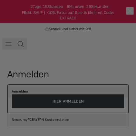
2
Tage
15
Stunden
8
Minuten
25
Sekunden
FINAL SALE | -10% Extra auf Sale Artikel mit Code:
EXTRA10
Schnell und sicher mit DHL
Anmelden
Anmelden
HIER ANMELDEN
Neues myFCBAYERN Konto erstellen