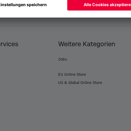
ervices
Weitere Kategorien
Jobs
EU Online Store
US & Global Online Store