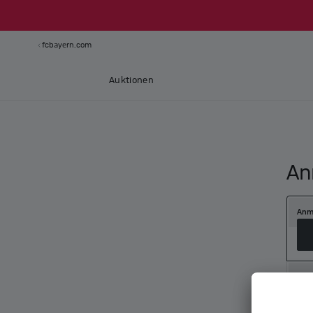
fcbayern.com
Auktionen
An
Anm
Neu