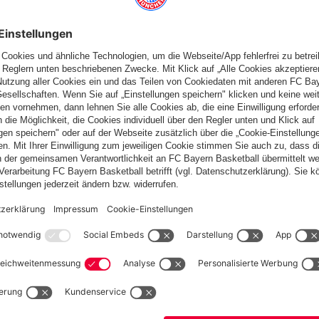
Schweiz
Möchtest du im Store
bleiben?
Schweiz
Ja,
, um dorthin zu liefern!
Weltweit
Nein,
, um dorthin zu liefern!