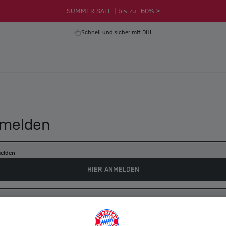
SUMMER SALE | bis zu -60% >
Schnell und sicher mit DHL
melden
elden
HIER ANMELDEN
es myFCBAYERN Konto erstellen