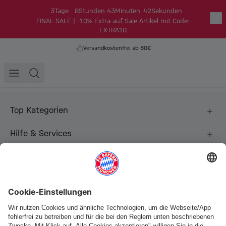
3
Tage
8
Stunden
43
Minuten
41
Sekunden
FINAL SALE | -10% Extra auf Sale Artikel mit Code:
EXTRA10
Versandkostenfrei ab 80€
Top Kategorien
Hilfe & Services
Weitere Kategorien
Folge uns