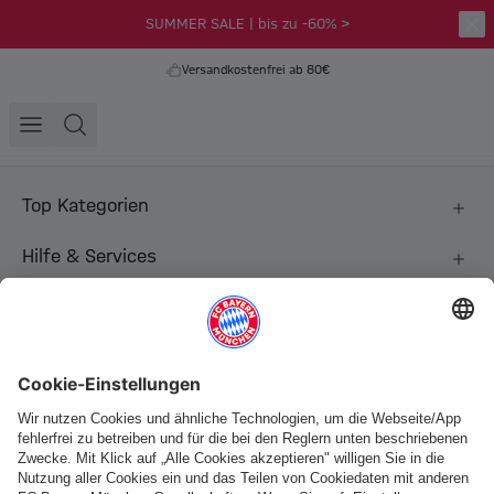
SUMMER SALE | bis zu -60% >
Versandkostenfrei ab 80€
Top Kategorien
Hilfe & Services
Weitere Kategorien
Folge uns