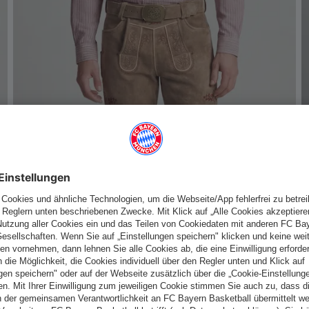
Herren Trachtenhemd
80,00 €
Deutschland
Möchtest du im Store
bleiben?