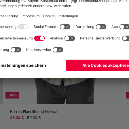
Deutschland
Ja,
, um dorthin zu liefern!
Global
Nein,
, um dorthin zu liefern!
-50%
Herren Flanellhemd Heimat
25,00 €
50,00 €