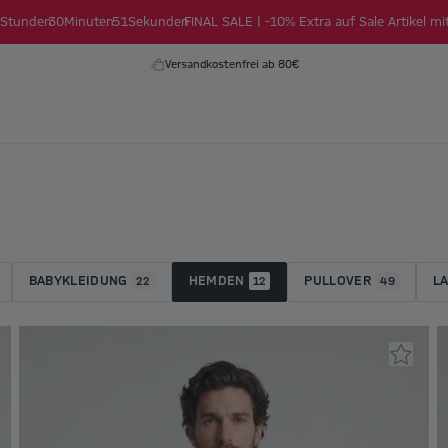
Stunden
30
Minuten
50
Sekunden
FINAL SALE | -10% Extra auf Sale Artikel mi
Versandkostenfrei ab 80€
BABYKLEIDUNG
HEMDEN
PULLOVER
L
22
12
49