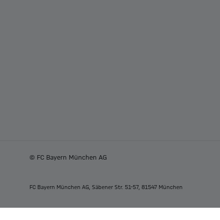
© FC Bayern München AG
FC Bayern München AG, Säbener Str. 51-57, 81547 München