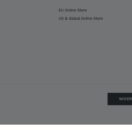
EU Online Store
US & Global Online Store
WIDE