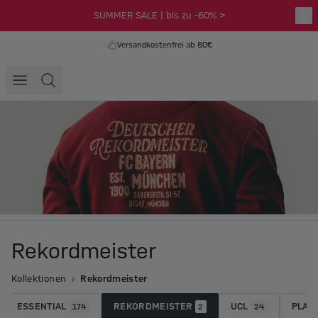
SUMMER SALE | bis zu -60% >
Versandkostenfrei ab 80€
Rekordmeister
Kollektionen
Rekordmeister
ESSENTIAL
REKORDMEISTER
UCL
PLAY
174
2
24