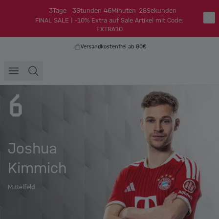
3
Tage
3
Stunden
46
Minuten
27
Sekunden
FINAL SALE | -10% Extra auf Sale Artikel mit Code:
EXTRA10
Versandkostenfrei ab 80€
Joshua
Kimmich
Mittelfeld