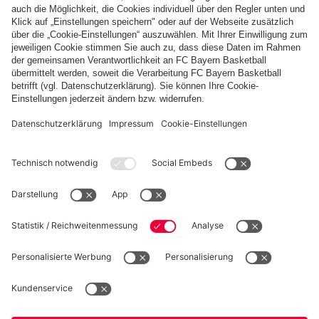
FC Bayern Store App
WIDERRUF
Datenschutz
Cookie Details
Deutschland
Möchtest du im Store
bleiben?
Preise inklusive MwSt. und zzgl. Versandkosten
Deutschland
Ja,
, um dorthin zu liefern!