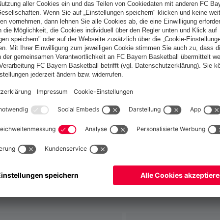
Deutschland
Möchtest du im Store
bleiben?
Deutschland
Ja,
, um dorthin zu liefern!
Global
Nein,
, um dorthin zu liefern!
fallen