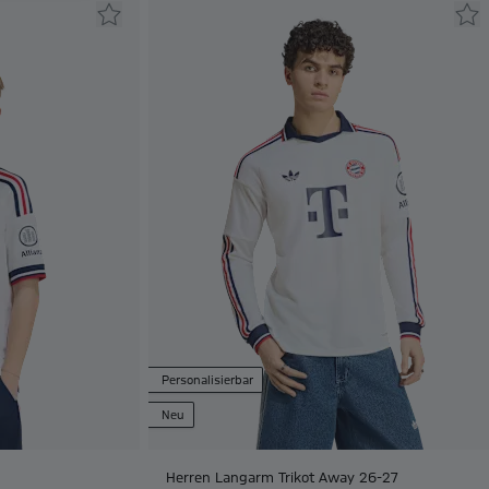
Personalisierbar
Neu
Herren Langarm Trikot Away 26-27