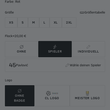
Farbe: Rot
Größe
Größentabelle
XS
S
M
L
XL
2XL
Flock
+20,00 €
OHNE
SPIELER
INDIVIDUELL
45
Pavlović
Wähle deinen Spieler
Logo
OHNE
CL LOGO
MEISTER LOGO
BADGE