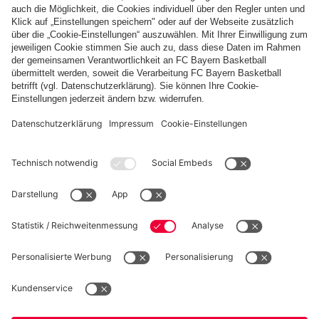
FC Bayern Store App
WIDERRUF
Datenschutz
Cookie Details
Deutschland
Möchtest du im Store
bleiben?
Preise inklusive MwSt. und zzgl. Versandkosten
Deutschland
Ja,
, um dorthin zu liefern!