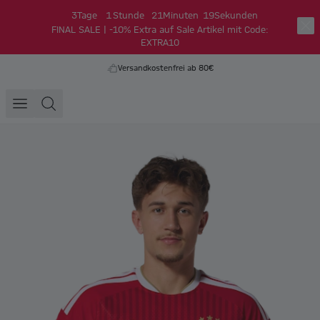
3
Tage
1
Stunde
21
Minuten
18
Sekunden
FINAL SALE | -10% Extra auf Sale Artikel mit Code:
EXTRA10
Versandkostenfrei ab 80€