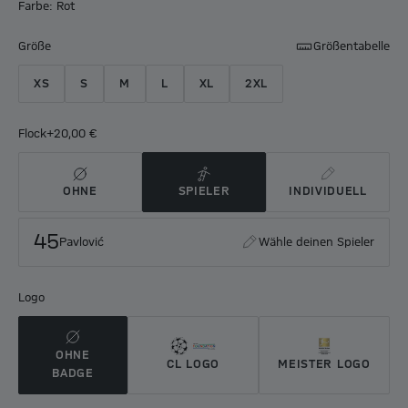
Farbe: Rot
Größe
Größentabelle
XS
S
M
L
XL
2XL
Flock
+20,00 €
OHNE
SPIELER
INDIVIDUELL
45
Pavlović
Wähle deinen Spieler
Logo
OHNE
CL LOGO
MEISTER LOGO
BADGE