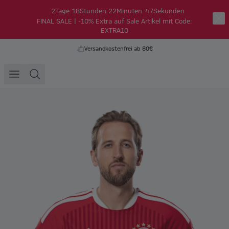
2
Tage
18
Stunden
22
Minuten
47
Sekunden
FINAL SALE | -10% Extra auf Sale Artikel mit Code:
EXTRA10
Versandkostenfrei ab 80€