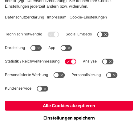
WIDERRUF
Datenschutz
Cookie Details
Deutschland
Möchtest du im Store
bleiben?
Preise inklusive MwSt. und zzgl. Versandkosten
Deutschland
Ja,
, um dorthin zu liefern!
© FC Bayern München AG
Global
FC Bayern München AG, Säbener Str. 51-57, 81547 München
Nein,
, um dorthin zu liefern!