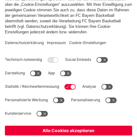
FC Bayern Store App
WIDERRUF
Datenschutz
Cookie Details
Deutschland
Möchtest du im Store
bleiben?
Preise inklusive MwSt. und zzgl. Versandkosten
Deutschland
Ja,
, um dorthin zu liefern!
© FC Bayern München AG