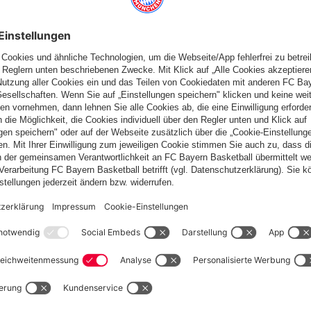
fallen
Deutschland
Möchtest du im Store
bleiben?
Deutschland
Ja,
, um dorthin zu liefern!
Global
Nein,
, um dorthin zu liefern!