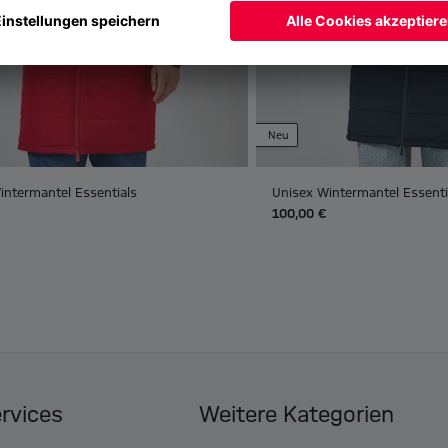
Neu
intermantel Essentials
Unisex Wintermantel Essenti
100,00 €
ervices
Weitere Kategorien