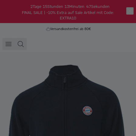
2
Tage
15
Stunden
13
Minuten
47
Sekunden
FINAL SALE | -10% Extra auf Sale Artikel mit Code:
EXTRA10
Versandkostenfrei ab 80€