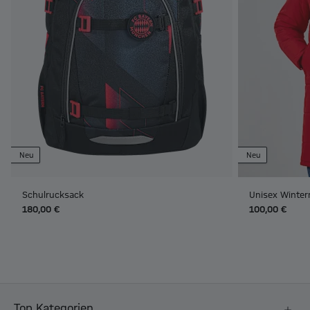
Neu
Neu
Schulrucksack
Unisex Winter
180,00 €
100,00 €
Top Kategorien