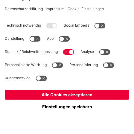
WIDERRUF
Datenschutz
Cookie Details
Deutschland
Möchtest du im Store
bleiben?
Preise inklusive MwSt. und zzgl. Versandkosten
Deutschland
Ja,
, um dorthin zu liefern!
© FC Bayern München AG
Global
FC Bayern München AG, Säbener Str. 51-57, 81547 München
Nein,
, um dorthin zu liefern!
IN DEN WARENKORB