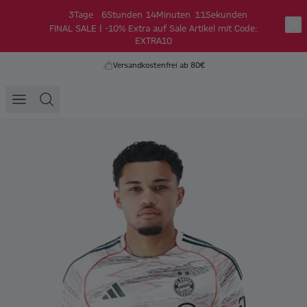
3
Tage
6
Stunden
14
Minuten
11
Sekunden
FINAL SALE | -10% Extra auf Sale Artikel mit Code:
EXTRA10
Versandkostenfrei ab 80€