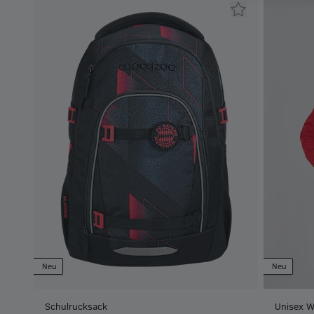
Neu
Neu
Schulrucksack
Unisex W