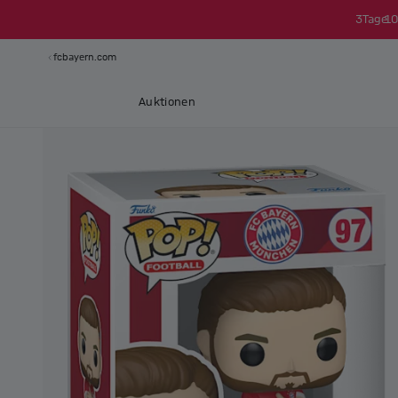
3
Tage
10
fcbayern.com
Auktionen