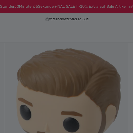
Stunden
30
Minuten
35
Sekunden
FINAL SALE | -10% Extra auf Sale Artikel mi
Versandkostenfrei ab 80€