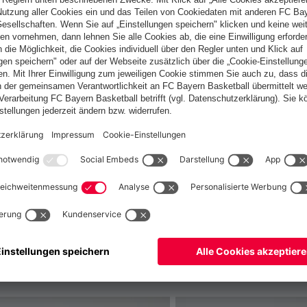
Deutschland
Möchtest du im Store
bleiben?
Deutschland
Ja,
, um dorthin zu liefern!
Global
Nein,
, um dorthin zu liefern!
fallen