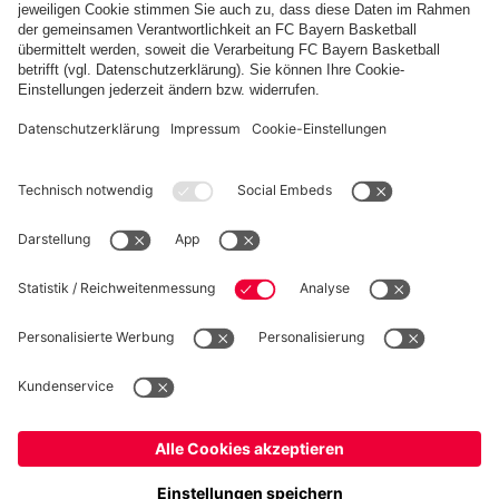
FC Bayern Store App
WIDERRUF
Datenschutz
Cookie Details
Deutschland
Möchtest du im Store
bleiben?
Preise inklusive MwSt. und zzgl. Versandkosten
Deutschland
Ja,
, um dorthin zu liefern!
© FC Bayern München AG
Global
FC Bayern München AG, Säbener Str. 51-57, 81547 München