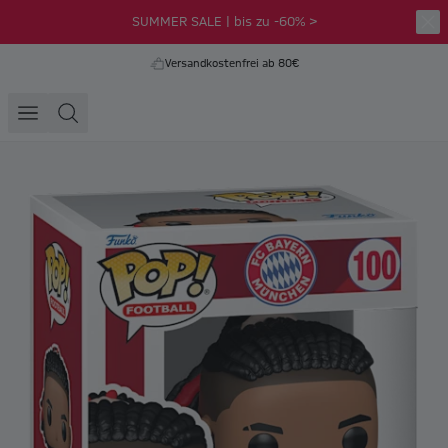
SUMMER SALE | bis zu -60% >
Versandkostenfrei ab 80€