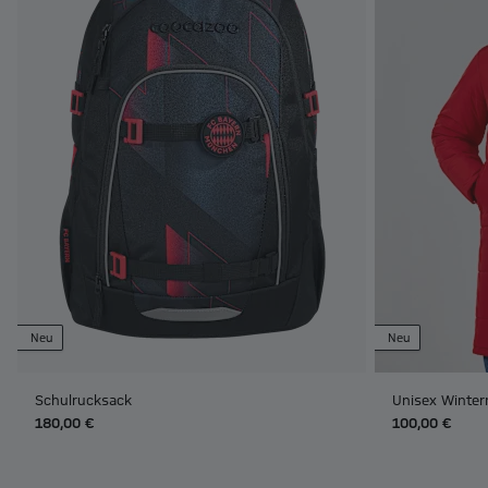
Neu
Neu
Schulrucksack
Unisex Winter
180,00 €
100,00 €