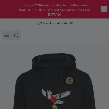
2
Tage
12
Stunden
27
Minuten
4
Sekunden
FINAL SALE | -10% Extra auf Sale Artikel mit Code:
EXTRA10
Versandkostenfrei ab 80€