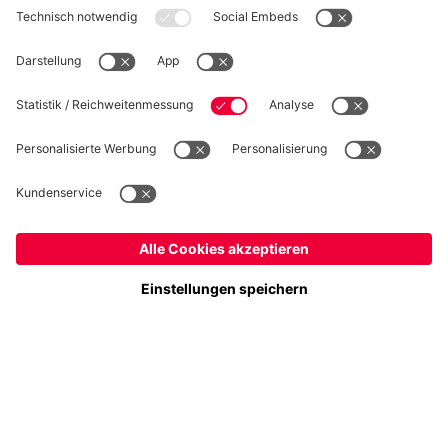
WIDERRUF
Datenschutz
Cookie Details
Deutschland
Möchtest du im Store
bleiben?
Preise inklusive MwSt. und zzgl. Versandkosten
Deutschland
Ja,
, um dorthin zu liefern!
© FC Bayern München AG
Global
FC Bayern München AG, Säbener Str. 51-57, 81547 München
Nein,
, um dorthin zu liefern!
IN DEN WARENKORB