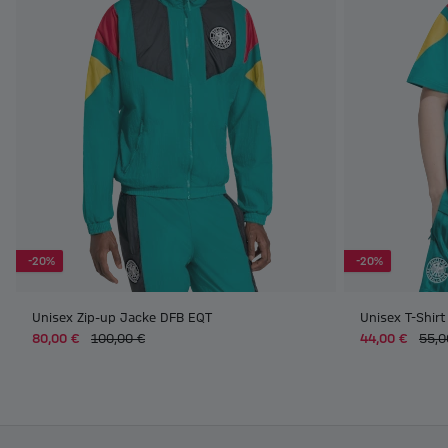
-20%
-20%
Unisex Zip-up Jacke DFB EQT
Unisex T-Shir
80,00 €
100,00 €
44,00 €
55,0