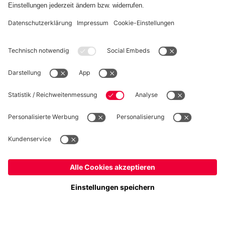
WIDERRUF
Datenschutz
Cookie Details
Deutschland
Möchtest du im Store
bleiben?
Preise inklusive MwSt. und zzgl. Versandkosten
Deutschland
Ja,
, um dorthin zu liefern!
© FC Bayern München AG
Global
FC Bayern München AG, Säbener Str. 51-57, 81547 München
Nein,
, um dorthin zu liefern!