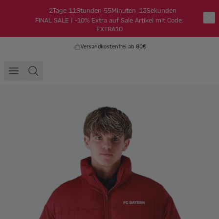
2
Tage
11
Stunden
55
Minuten
12
Sekunden
FINAL SALE | -10% Extra auf Sale Artikel mit Code:
EXTRA10
Versandkostenfrei ab 80€