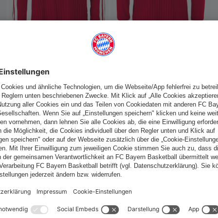
Deutschland
Möchtest du im Store
bleiben?
fallen
Deutschland
Ja,
, um dorthin zu liefern!
Global
Nein,
, um dorthin zu liefern!