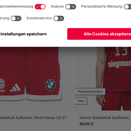
Personalisierbar
Neu
asketball Authentic Short Home 26-27
Herren Basketball Authentic
90,00 €