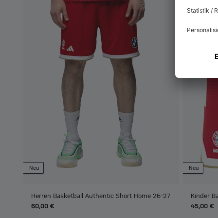
Neu
Neu
Herren Basketball Authentic Short Home 26-27
Kinder B
60,00 €
45,00 €