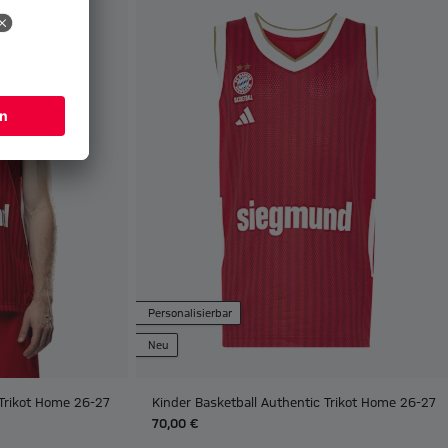
Personalisierbar
Neu
 Trikot Home 26-27
Kinder Basketball Authentic Trikot Home 26-27
70,00 €