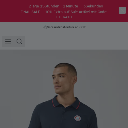
2
Tage
15
Stunden
1
Minute
3
Sekunden
FINAL SALE | -10% Extra auf Sale Artikel mit Code:
EXTRA10
Versandkostenfrei ab 80€