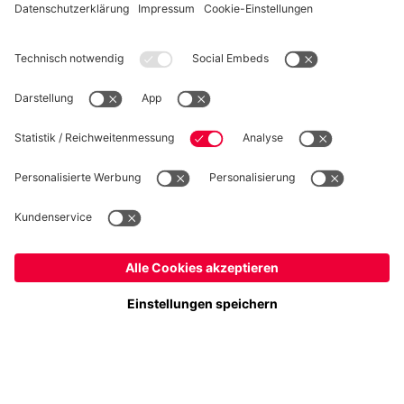
WIDERRUF
Datenschutz
Cookie Details
Deutschland
Möchtest du im Store
bleiben?
Preise inklusive MwSt. und zzgl. Versandkosten
Deutschland
Ja,
, um dorthin zu liefern!
© FC Bayern München AG
Global
FC Bayern München AG, Säbener Str. 51-57, 81547 München
Nein,
, um dorthin zu liefern!
IN DEN WARENKORB